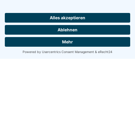
Oder kontaktieren Sie uns direkt:
Per E-Mail
Security.Solutions@wbs-it.de
Per Telefon
+49 341 98271 143