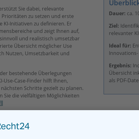
Überblic
rstützt Sie dabei, relevante
Dauer:
ca. 1
 Prioritäten zu setzen und erste
KI-Initiativen zu definieren. Er
Ziel:
Identifi
mensbereiche und zeigt Ihnen auf,
relevanter K
innvoll und realistisch umsetzbar
Ideal für:
Ent
urierte Übersicht möglicher Use
Innovations-
ch Nutzen, Umsetzbarkeit und
Ergebnis:
Ind
Übersicht i
oder bestehende Überlegungen
als PDF-Date
I-Use-Case-Finder hilft Ihnen,
nächsten Schritte gezielt zu planen.
n Sie die vielfältigen Möglichkeiten
⬇️