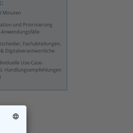
k:
0 Minuten
kation und Priorisierung
I-Anwendungsfälle
scheider, Fachabteilungen,
 & Digitalverantwortliche
ividuelle Use-Case-
nkl. Handlungsempfehlungen
i