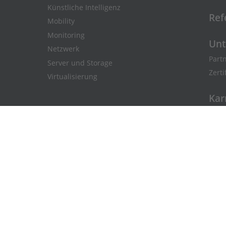
Künstliche Intelligenz
Ref
Mobility
Monitoring
Un
Netzwerk
Part
Server und Storage
Zerti
Virtualisierung
Kar
Fach
Ausb
s