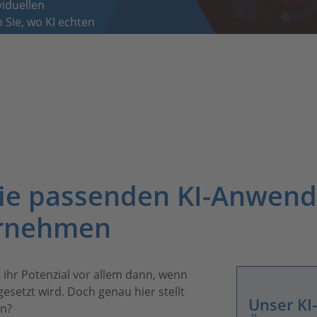
viduellen
 Sie, wo KI echten
strukturiert und auf Ihre
die passenden KI-Anwend
ernehmen
et ihr Potenzial vor allem dann, wenn
gesetzt wird. Doch genau hier stellt
Unser KI
en?