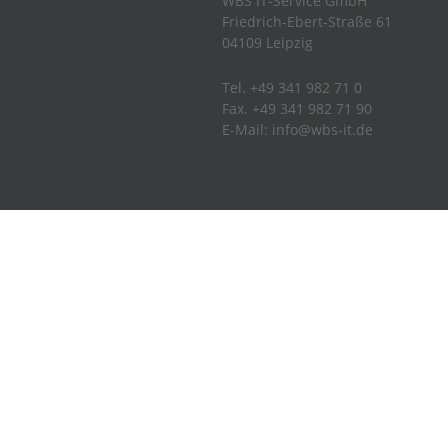
WBS IT-Service GmbH
Friedrich-Ebert-Straße 61
04109 Leipzig
Tel. +49 341 982 71 0
Fax. +49 341 982 71 90
E-Mail: info@wbs-it.de
Projekt: Digitalisierung komplexer
Geschäftsprozesse mit Hilfe eine
ITSM-Systems