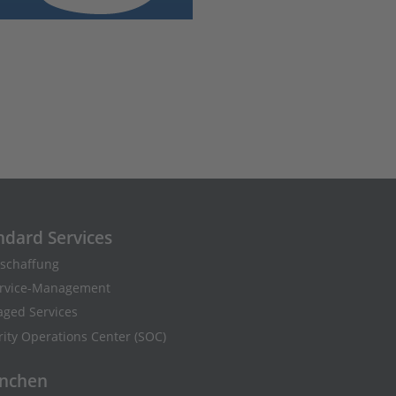
ndard Services
eschaffung
ervice-Management
ged Services
rity Operations Center (SOC)
nchen