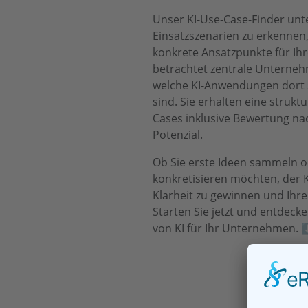
Unser KI-Use-Case-Finder unte
Einsatzszenarien zu erkennen,
konkrete Ansatzpunkte für Ihre 
betrachtet zentrale Unterneh
welche KI-Anwendungen dort s
sind. Sie erhalten eine strukt
Cases inklusive Bewertung na
Potenzial.
Ob Sie erste Ideen sammeln 
konkretisieren möchten, der K
Klarheit zu gewinnen und Ihre 
Starten Sie jetzt und entdecke
von KI für Ihr Unternehmen. 