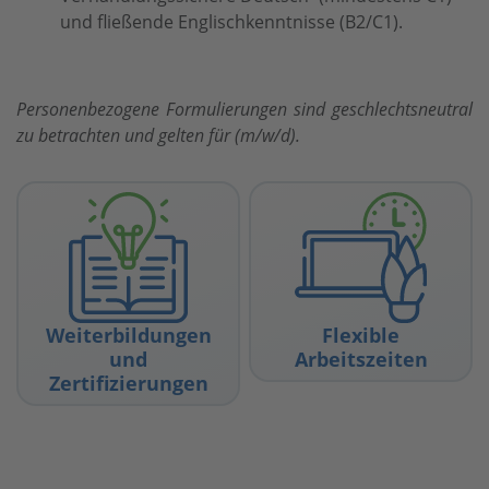
und fließende Englischkenntnisse (B2/C1).
Personenbezogene Formulierungen sind geschlechtsneutral
zu betrachten und gelten für (m/w/d).
Weiterbildungen
Flexible
und Zertifizierungen
Arbeitszeiten
Praxisnahe Schulungen und
Flexible Zeiten helfen dir
Weiterbildungen bringen
dabei, Beruf und
dich fachlich und
Privatleben passend
persönlich spürbar voran.
miteinander zu verbinden.
Weiterbildungen
Flexible
und
Arbeitszeiten
Zertifizierungen